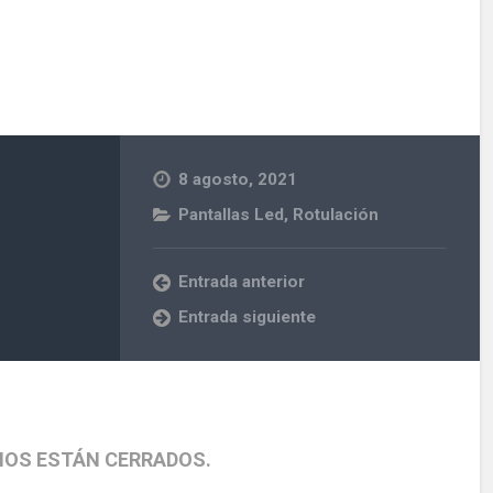
8 agosto, 2021
Pantallas Led
,
Rotulación
Entrada anterior
Entrada siguiente
IOS ESTÁN CERRADOS.