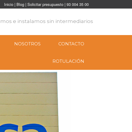
Inicio
| Blog
| Solicitar presupuesto
| 93 004 35 00
mos e instalamos sin intermediarios
NOSOTROS
CONTACTO
ROTULACIÓN