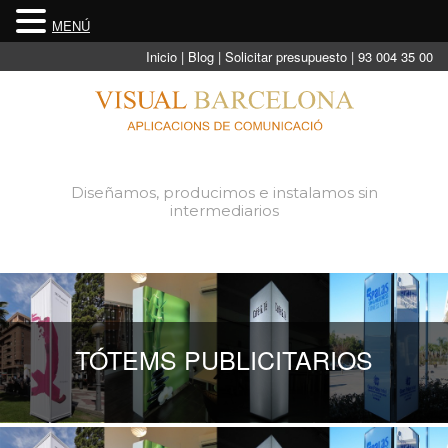
MENÚ
Inicio
| Blog
| Solicitar presupuesto
| 93 004 35 00
Diseñamos, producimos e instalamos sin
intermediarios
TÓTEMS PUBLICITARIOS